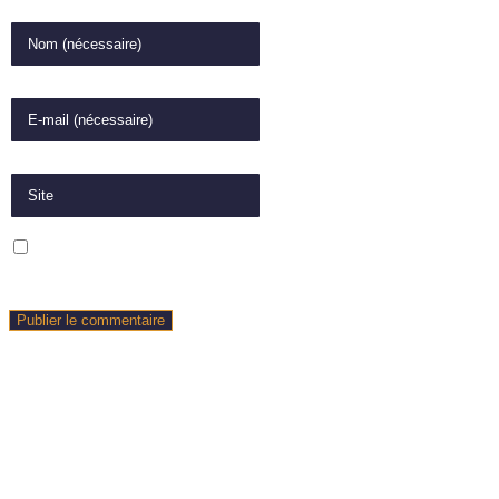
Enter your name or username to comment
Enter your email address to comment
Saisir l’URL de votre site (facultatif)
Enregistrer mon nom, mon e-mail et mon site dans le navigateur pour
mon prochain commentaire.