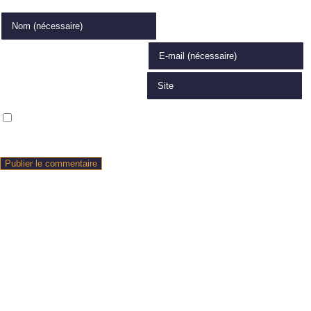
Enter your name or username to comment
Enter your email address to comment
Saisir l’URL de votre site (facultatif)
Enregistrer mon nom, mon e-mail et mon site dans le navigateur pour
mon prochain commentaire.