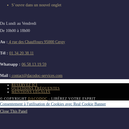
S’ouvre dans un nouvel onglet
Du Lundi au Vendredi
De 10h00 à 18h00
Au :
4 rue des Chauffours 95000 Cergy
Tél :
01.34.20.38.11
Whatsapp :
06.58.13.19.59
Mail :
contact@dacodoc-services.com
RÉSERVEZ ICI
QUESTIONS FRÉQUENTES
MENTIONS LÉGALES
© COPYRIGHT
DACODOC
- LIBÉREZ VOTRE ESPRIT
Consentement à l'utilisation de Cookies avec Real Cookie Banner
Close This Panel