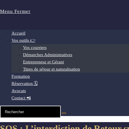
Menu
Fermer
Accueil
Vos outils 👉
Vos courriers
Démarches Administratives
Entrepreneur et Gérant
Titres de séjour et naturalisation
Formation
Réservation 🗓️
Avocats
Contact 📲
SOS : L’interdiction de Retour su