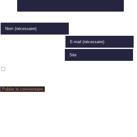
Comment
Enter your name or username to comment
Enter your email address to comment
Saisir l’URL de votre site (facultatif)
Enregistrer mon nom, mon e-mail et mon site dans le navigateur pour
mon prochain commentaire.