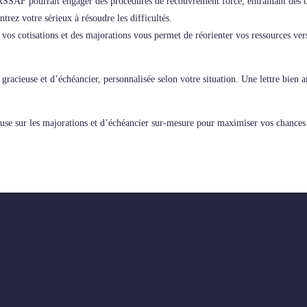
SSAF pourrait engager des procédures de recouvrement forcé, entraînant des c
trez votre sérieux à résoudre les difficultés.
s cotisations et des majorations vous permet de réorienter vos ressources vers 
racieuse et d’échéancier, personnalisée selon votre situation. Une lettre bien
use sur les majorations et d’échéancier sur-mesure pour maximiser vos chance