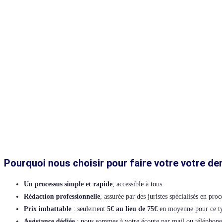
Pourquoi nous choisir pour faire votre votre 
Un processus simple et rapide
, accessible à tous.
Rédaction professionnelle
, assurée par des juristes spécialisés en 
Prix imbattable
: seulement
5€ au lieu de 75€
en moyenne pour ce ty
Assistance dédiée
: nous sommes à votre écoute par mail ou téléphon