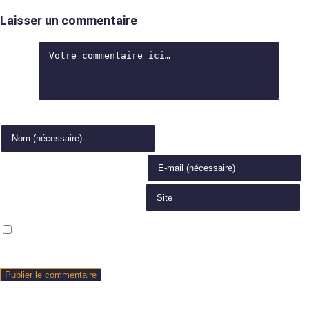
Laisser un commentaire
Comment
Enter your name or username to comment
Enter your email address to comment
Saisir l’URL de votre site (facultatif)
Enregistrer mon nom, mon e-mail et mon site dans le navigateur pour
mon prochain commentaire.