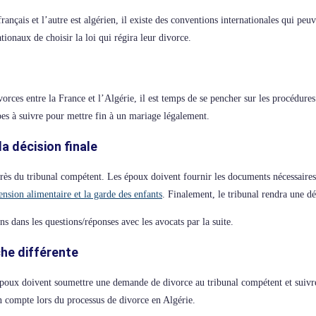
français et l’autre est algérien, il existe des conventions internationales qui pe
onaux de choisir la loi qui régira leur divorce.
orces entre la France et l’Algérie, il est temps de se pencher sur les procédure
pes à suivre pour mettre fin à un mariage légalement.
a décision finale
 du tribunal compétent. Les époux doivent fournir les documents nécessaires et
ension alimentaire et la garde des enfants
. Finalement, le tribunal rendra une dé
s dans les questions/réponses avec les avocats par la suite.
che différente
 époux doivent soumettre une demande de divorce au tribunal compétent et suivre
n compte lors du processus de divorce en Algérie.