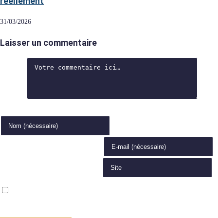
réellement
31/03/2026
Laisser un commentaire
Comment
Enter your name or username to comment
Enter your email address to comment
Saisir l’URL de votre site (facultatif)
Enregistrer mon nom, mon e-mail et mon site dans le navigateur pour
mon prochain commentaire.