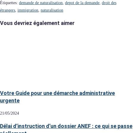
Étiquettes
:
demande de naturalisation
,
depot de la demande
,
droit des
étrangers
,
immigration
,
naturalisation
Vous devriez également aimer
Votre Guide pour une démarche administrative
urgente
21/05/2024
Délai d’instruction d’un dossier ANEF : ce qui se passe