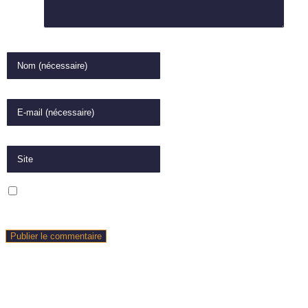
Comment
Enter your name or username to comment
Enter your email address to comment
Saisir l’URL de votre site (facultatif)
Enregistrer mon nom, mon e-mail et mon site dans le navigateur pour
mon prochain commentaire.