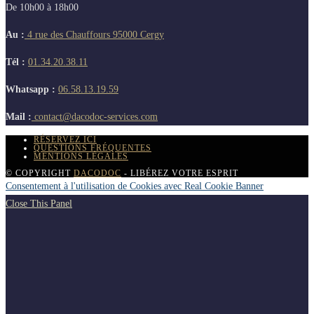
De 10h00 à 18h00
Au :
4 rue des Chauffours 95000 Cergy
Tél :
01.34.20.38.11
Whatsapp :
06.58.13.19.59
Mail :
contact@dacodoc-services.com
RÉSERVEZ ICI
QUESTIONS FRÉQUENTES
MENTIONS LÉGALES
© COPYRIGHT
DACODOC
- LIBÉREZ VOTRE ESPRIT
Consentement à l'utilisation de Cookies avec Real Cookie Banner
Close This Panel