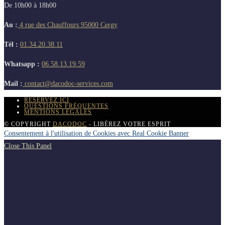
De 10h00 à 18h00
Au :
4 rue des Chauffours 95000 Cergy
Tél :
01.34.20.38.11
Whatsapp :
06.58.13.19.59
Mail :
contact@dacodoc-services.com
RÉSERVEZ ICI
QUESTIONS FRÉQUENTES
MENTIONS LÉGALES
© COPYRIGHT
DACODOC
- LIBÉREZ VOTRE ESPRIT
Consentement à l'utilisation de Cookies avec Real Cookie Banner
Close This Panel