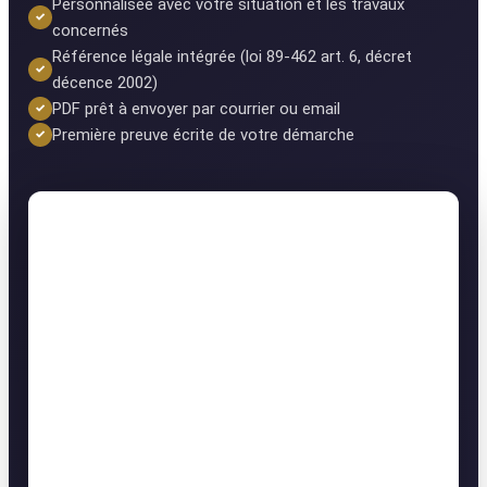
Personnalisée avec votre situation et les travaux
concernés
Référence légale intégrée (loi 89-462 art. 6, décret
décence 2002)
PDF prêt à envoyer par courrier ou email
Première preuve écrite de votre démarche